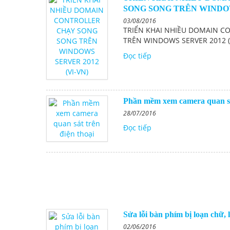
SONG SONG TRÊN WINDOWS
âm thanh
03/08/2016
TRIỂN KHAI NHIỀU DOMAIN C
TRÊN WINDOWS SERVER 2012 (
Mua bán 
Đọc tiếp
CÁC DỰ 
Lắp đặt 
Phần mềm xem camera quan sát
dịch vụ tố
28/07/2016
Đọc tiếp
Cho thuê
Hồ Chí Mi
Sửa lỗi bàn phím bị loạn chữ, 
02/06/2016