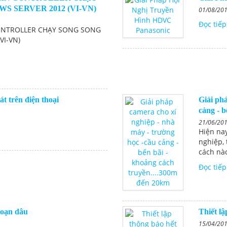
 SERVER 2012 (VI-VN)
01/08/20
Đọc tiếp
ONTROLLER CHẠY SONG SONG
VI-VN)
laptop cũ
ÁN TIÊU BIỂU VST ĐÃ THI CÔNG
camera giá rẻ, chất lượng và
 trên điện thoại
Giải phá
t
cảng - b
21/06/20
 laptop giá rẻ - Bình Dương, TP
Hiện na
nghiệp, 
nh
cách nào
Đọc tiếp
loạn dâu
Thiết lậ
15/04/20