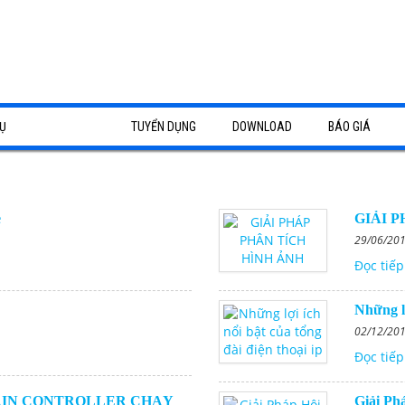
Ụ
GIẢI PHÁP
TUYỂN DỤNG
DOWNLOAD
BÁO GIÁ
camera Bình Dương
báo khói, báo cháy Bình Dương
e
GIẢI 
29/06/20
tổng đài điện thoại Bình Dương
Đọc tiếp
sửa chữa
​Những l
p - thi công hạ tầng mạng
02/12/20
Đọc tiếp
g tận nơi
p âm thanh - thi công hệ thống
AIN CONTROLLER CHẠY
Giải Ph