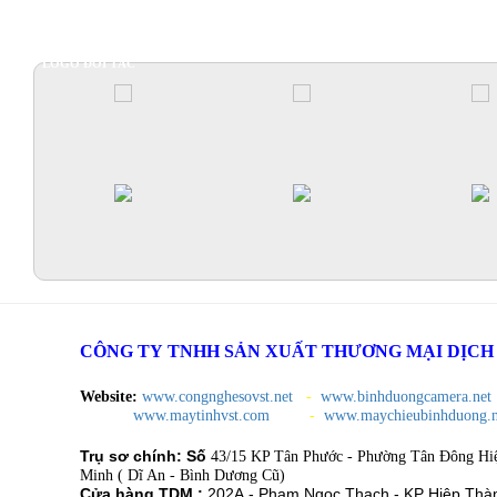
LOGO ĐỐI TÁC
CÔNG TY TNHH SẢN XUẤT THƯƠNG MẠI DỊCH V
Website:
www.congnghesovst.net
-
www.binhduongcamera.net
www.maytinhvst.com
-
www.maychieubinhduong.n
Trụ sơ chính: Số
43/15 KP Tân Phước - Phường Tân Đông Hi
Minh ( Dĩ An - Bình Dương Cũ)
Cửa hàng TDM :
202A - Phạm Ngọc Thạch - KP Hiệp Thà