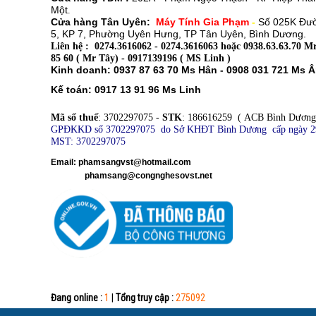
Một
.
Cửa hàng Tân Uyên:
Máy Tính Gia Phạm
-
Số 025K Đư
5, KP 7, Phường Uyên Hưng, TP Tân Uyên, Bình Dương.
Liên hệ : 0274.3616062 - 0274.3616063 hoặc 0938.63.63.70 Mr
85 60 ( Mr Tây) - 0917139196 ( MS Linh )
Kinh doanh: 0937 87 63 70 Ms Hân - 0908 031 721 Ms 
Kế toán: 0917 13 91 96 Ms Linh
Mã số thuế
: 3702297075 -
STK
: 186616259 ( ACB Bình Dương
GPĐKKD số 3702297075 do Sở KHĐT Bình Dương cấp ngày 2
MST: 3702297075
​
Email: phamsangvst@hotmail.com
phamsang@congnghesovst.net
Đang online :
1
|
Tổng truy cập :
275092