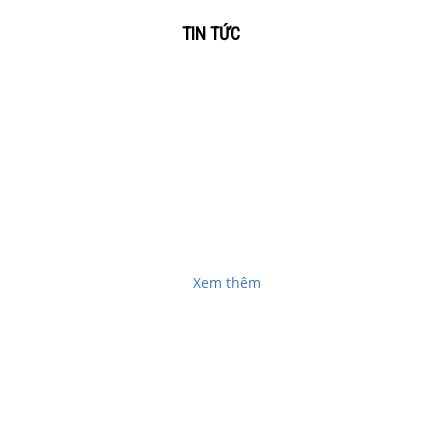
TIN TỨC
GIAO HÀNG TẬN NƠI
vụ
Dịch vụ thu mua laptop cũ giá cao tận nơi tại
để
BìnhDương, Đồng NaiChuyên thu mua laptop cũ giá
ửa
cao tận nơi tại Bình Dương, Đồng Nai . Các bạn có
nhu cầu các dịch...
Xem thêm