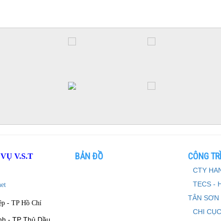
BẢN ĐỒ
CÔNG TRÌ
Ụ V.S.T
CTY HAN
TECS - 
et
TÂN SƠN
ệp - TP Hồ Chí
CHI CỤC
nh - TP Thủ Dầu