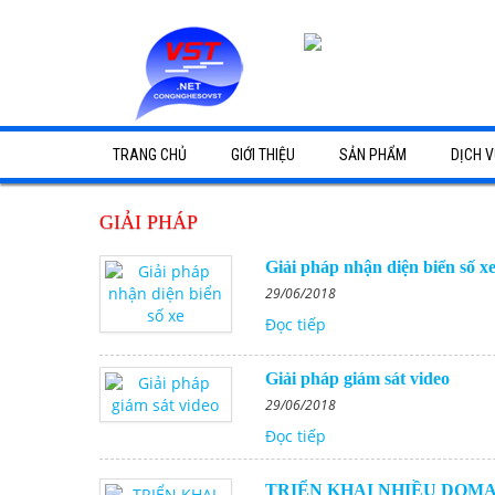
TRANG CHỦ
GIỚI THIỆU
SẢN PHẨM
DỊCH V
Camera Bình Dương
Lắp đặt 
GIẢI PHÁP
Hệ Thống Mạng - CNTT
Lắp đặt 
Giải pháp nhận diện biển số x
29/06/2018
Âm Thanh Nhà Xưởng
Lắp đặt 
Đọc tiếp
Mạng - Viễn Thông
Dịch vụ 
Giải pháp giám sát video
Bảng Giá Dịch Vụ
Giải phá
29/06/2018
Đọc tiếp
Dự Án Tiêu Biểu
Giao hàn
Giải phá
TRIỂN KHAI NHIỀU DOM