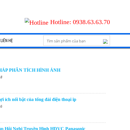
Hotline:
0938.63.63.70
LIÊN HỆ
PHÁP PHÂN TÍCH HÌNH ẢNH
18
ợi ích nổi bật của tổng đài điện thoại ip
16
áp Hội Nghị Truyền Hình HDVC Panasonic