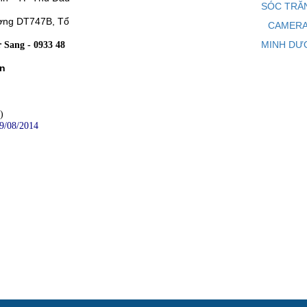
SÓC TRĂ
ờng DT747B, Tổ
CAMERA
MINH DƯ
 Sang - 0933 48
Ân
)
9/08/2014