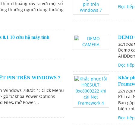
 thỉnh thoảng xảy ra với một số
Đọc tiếp
thông thường người dùng thường
 8.1 10 cứu hộ máy tính
DEMO
30/12/20
Demo c
AHDDem
Đọc tiếp
ẾT PIN TRÊN WINDOWS 7
Khắc ph
Framew
rên Windows 7Bước 1: Click Menu
29/12/20
--> gõ từ khóa Power Options
Khi cài 
 Files, mở Power...
Bạn gặp
hiện khi
Đọc tiếp