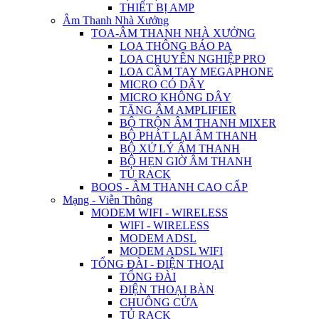
THIẾT BỊ AMP
Âm Thanh Nhà Xưởng
TOA-ÂM THANH NHÀ XƯỞNG
LOA THÔNG BÁO PA
LOA CHUYÊN NGHIỆP PRO
LOA CẦM TAY MEGAPHONE
MICRO CÓ DÂY
MICRO KHÔNG DÂY
TĂNG ÂM AMPLIFIER
BỘ TRỘN ÂM THANH MIXER
BỘ PHÁT LẠI ÂM THANH
BỘ XỬ LÝ ÂM THANH
BỘ HẸN GIỜ ÂM THANH
TỦ RACK
BOOS - ÂM THANH CAO CẤP
Mạng - Viễn Thông
MODEM WIFI - WIRELESS
WIFI - WIRELESS
MODEM ADSL
MODEM ADSL WIFI
TỔNG ĐÀI - ĐIỆN THOẠI
TỔNG ĐÀI
ĐIỆN THOẠI BÀN
CHUÔNG CỬA
TỦ RACK