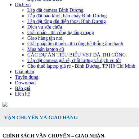
Dịch vụ
Lắp đặt camera Bình Dương
Lắp đặt báo khói, báo cháy Bình Dương
Lắp đặt tổng đài điện thoại Bình Dương
Dịch vụ sửa chữa
Giải pháp - thi công hạ tầng mạng
Giao hàng tận nơi
Giải pháp âm thanh - thi công hệ thống âm thanh
Mua bán laptop cũ
CÁC DỰ ÁN TIÊU BIỂU VST ĐÃ THI CÔNG
Lắp đặt camera giá rẻ, chất lượng và dịch vụ tốt
Cho thuê laptop giá rẻ - Bình Dương, TP Hồ Chí Minh
Giải pháp
Tuyển dụng
Download
Báo giá
Liên hệ
VẬN CHUYỂN VÀ GIAO HÀNG
CHÍNH SÁCH VẬN CHUYỂN – GIAO NHẬN.