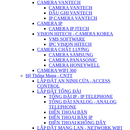
CAMERA VANTECH
CAMERA VANTECH
ĐẦU GHI VANTECH
IP CAMERA VANTECH
CAMERA IP
CAMERA IP JTECH
VISION HITECH - CAMERA KOREA
VMS SOFTWARE
IPC VISION HITECH
CAMERA CHẤT LƯỢNG
CAMERA SAMSUNG
CAMERA PANASONIC
CAMERA HONEYWELL
CAMERA WIFI 360
Hệ Thống Mạng - CNTT
LẮP ĐẶT AN NINH CỬA - ACCESS
CONTROL
LẮP ĐẶT TỔNG ĐÀI
TỔNG ĐÀI IP - IP TELEPHONE
TỔNG ĐÀI ANALOG - ANALOG
TELEPHONE
ĐIỆN THOẠI BÀN
ĐIỆN THOẠI BÀN IP
ĐIỆN THOẠI KHÔNG DÂY
LẮP ĐẶT MẠNG LAN - NETWORK WIFI