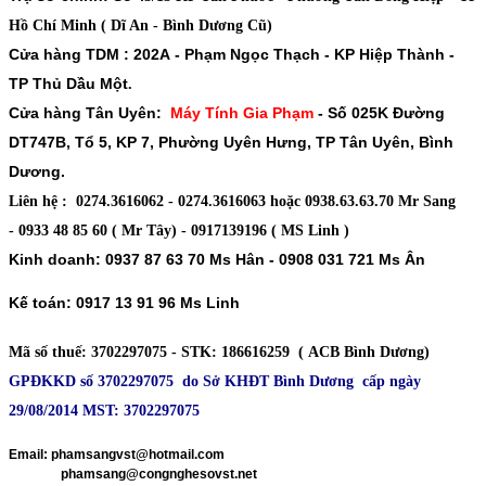
Hồ Chí Minh ( Dĩ An - Bình Dương Cũ)
Cửa hàng TDM :
202A - Phạm Ngọc Thạch - KP Hiệp Thành -
TP Thủ Dầu Một
.
Cửa hàng Tân Uyên:
Máy Tính Gia Phạm
-
Số 025K Đường
DT747B, Tổ 5, KP 7, Phường Uyên Hưng, TP Tân Uyên, Bình
Dương.
Liên hệ : 0274.3616062 - 0274.3616063 hoặc 0938.63.63.70 Mr Sang
- 0933 48 85 60 ( Mr Tây) - 0917139196 ( MS Linh )
Kinh doanh: 0937 87 63 70 Ms Hân - 0908 031 721 Ms Ân
Kế toán: 0917 13 91 96 Ms Linh
Mã số thuế
: 3702297075 -
STK
: 186616259 ( ACB Bình Dương)
GPĐKKD số 3702297075 do Sở KHĐT Bình Dương cấp ngày
29/08/2014 MST: 3702297075
​
Email: phamsangvst@hotmail.com
phamsang@congnghesovst.net