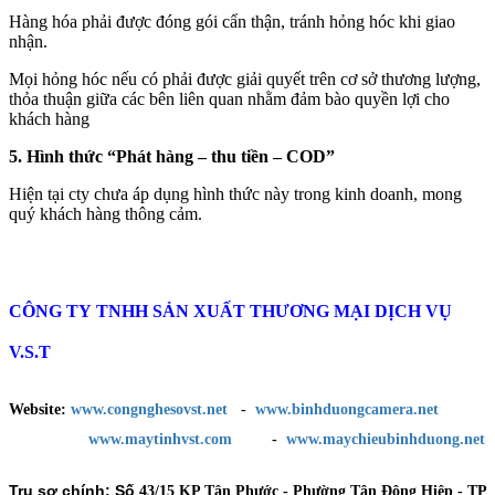
Hàng hóa phải được đóng gói cẩn thận, tránh hỏng hóc khi giao
nhận.
Mọi hỏng hóc nếu có phải được giải quyết trên cơ sở thương lượng,
thỏa thuận giữa các bên liên quan nhằm đảm bào quyền lợi cho
khách hàng
5. Hình thức “Phát hàng – thu tiền – COD”
Hiện tại cty chưa áp dụng hình thức này trong kinh doanh, mong
quý khách hàng thông cảm.
CÔNG TY TNHH SẢN XUẤT THƯƠNG MẠI DỊCH VỤ
V.S.T
Website:
www.congnghesovst.net
-
www.binhduongcamera.net
www.maytinhvst.com
-
www.maychieubinhduong.net
Trụ sơ chính: Số
43/15 KP Tân Phước - Phường Tân Đông Hiệp - TP