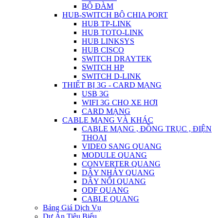
BỘ ĐÀM
HUB-SWITCH BỘ CHIA PORT
HUB TP-LINK
HUB TOTO-LINK
HUB LINKSYS
HUB CISCO
SWITCH DRAYTEK
SWITCH HP
SWITCH D-LINK
THIẾT BỊ 3G - CARD MẠNG
USB 3G
WIFI 3G CHO XE HƠI
CARD MẠNG
CABLE MẠNG VÀ KHÁC
CABLE MẠNG , ĐỒNG TRỤC , ĐIỆN
THOẠI
VIDEO SANG QUANG
MODULE QUANG
CONVERTER QUANG
DÂY NHẢY QUANG
DÂY NỐI QUANG
ODF QUANG
CABLE QUANG
Bảng Giá Dịch Vụ
Dự Án Tiêu Biểu