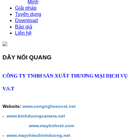
Minh
Giải pháp
Tuyển dụng
Download
Báo giá
Liên hệ
DÂY NỐI QUANG
CÔNG TY TNHH SẢN XUẤT THƯƠNG MẠI DỊCH VỤ
V.S.T
Website:
www.congnghesovst.net
-
www.binhduongcamera.net
www.maytinhvst.com
-
www.maychieubinhduong.net