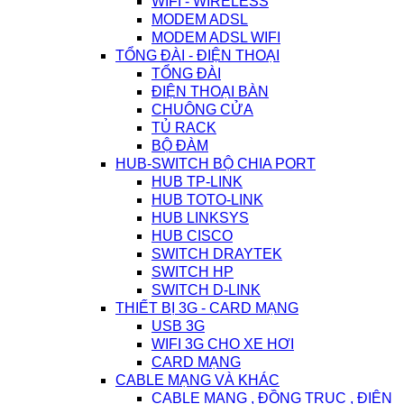
WIFI - WIRELESS
MODEM ADSL
MODEM ADSL WIFI
TỔNG ĐÀI - ĐIỆN THOẠI
TỔNG ĐÀI
ĐIỆN THOẠI BÀN
CHUÔNG CỬA
TỦ RACK
BỘ ĐÀM
HUB-SWITCH BỘ CHIA PORT
HUB TP-LINK
HUB TOTO-LINK
HUB LINKSYS
HUB CISCO
SWITCH DRAYTEK
SWITCH HP
SWITCH D-LINK
THIẾT BỊ 3G - CARD MẠNG
USB 3G
WIFI 3G CHO XE HƠI
CARD MẠNG
CABLE MẠNG VÀ KHÁC
CABLE MẠNG , ĐỒNG TRỤC , ĐIỆN