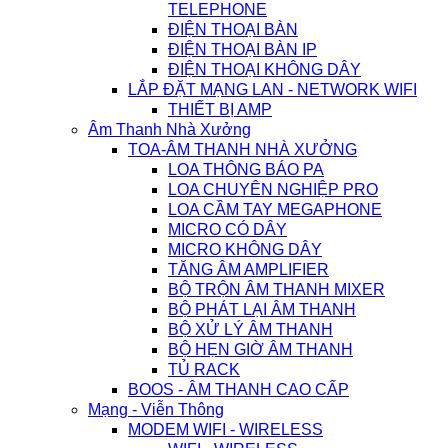
TELEPHONE
ĐIỆN THOẠI BÀN
ĐIỆN THOẠI BÀN IP
ĐIỆN THOẠI KHÔNG DÂY
LẮP ĐẶT MẠNG LAN - NETWORK WIFI
THIẾT BỊ AMP
Âm Thanh Nhà Xưởng
TOA-ÂM THANH NHÀ XƯỞNG
LOA THÔNG BÁO PA
LOA CHUYÊN NGHIỆP PRO
LOA CẦM TAY MEGAPHONE
MICRO CÓ DÂY
MICRO KHÔNG DÂY
TĂNG ÂM AMPLIFIER
BỘ TRỘN ÂM THANH MIXER
BỘ PHÁT LẠI ÂM THANH
BỘ XỬ LÝ ÂM THANH
BỘ HẸN GIỜ ÂM THANH
TỦ RACK
BOOS - ÂM THANH CAO CẤP
Mạng - Viễn Thông
MODEM WIFI - WIRELESS