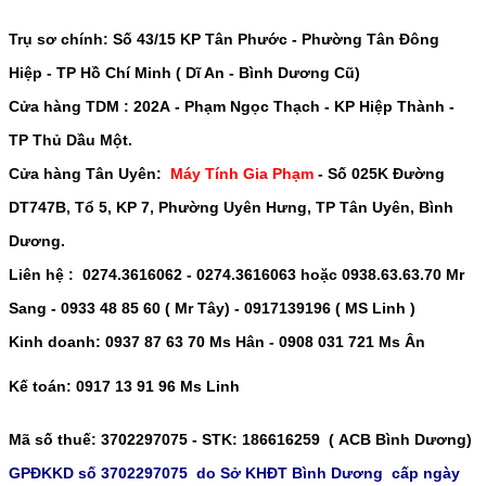
Trụ sơ chính: Số
43/15 KP Tân Phước - Phường Tân Đông
Hiệp - TP Hồ Chí Minh ( Dĩ An - Bình Dương Cũ)
Cửa hàng TDM :
202A - Phạm Ngọc Thạch - KP Hiệp Thành -
TP Thủ Dầu Một
.
Cửa hàng Tân Uyên:
Máy Tính Gia Phạm
-
Số 025K Đường
DT747B, Tổ 5, KP 7, Phường Uyên Hưng, TP Tân Uyên, Bình
Dương.
Liên hệ : 0274.3616062 - 0274.3616063 hoặc 0938.63.63.70 Mr
Sang - 0933 48 85 60 ( Mr Tây) - 0917139196 ( MS Linh )
Kinh doanh: 0937 87 63 70 Ms Hân - 0908 031 721 Ms Ân
Kế toán: 0917 13 91 96 Ms Linh
Mã số thuế
: 3702297075 -
STK
: 186616259 ( ACB Bình Dương)
GPĐKKD số 3702297075 do Sở KHĐT Bình Dương cấp ngày