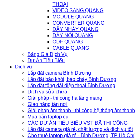
THOẠI
VIDEO SANG QUANG
MODULE QUANG
CONVERTER QUANG
DÂY NHẢY QUANG
DÂY NỐI QUANG
ODF QUANG
CABLE QUANG
Bảng Giá Dịch Vụ
Dự Án Tiêu Biểu
Dịch vụ
Lắp đặt camera Bình Dương
Lắp đặt báo khói, báo cháy Bình Dương
Lắp đặt tổng đài điện thoại Bình Dương
Dịch vụ sửa chữa
Giải pháp - thi công hạ tầng mạng
Giao hàng tận nơi
Giải pháp âm thanh - thi công hệ thống âm thanh
Mua bán laptop cũ
CÁC DỰ ÁN TIÊU BIỂU VST ĐÃ THI CÔNG
Lắp đặt camera giá rẻ, chất lượng và dịch vụ tốt
Cho thuê laptop giá rẻ - Bình Dương, TP Hồ Chí