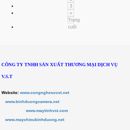
3
»
Trang
cuối
CÔNG TY TNHH SẢN XUẤT THƯƠNG MẠI DỊCH VỤ
V.S.T
Website:
www.congnghesovst.net
-
www.binhduongcamera.net
www.maytinhvst.com
-
www.maychieubinhduong.net