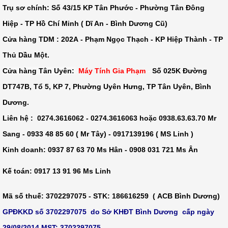
Trụ sơ chính: Số
43/15 KP Tân Phước - Phường Tân Đông
Hiệp - TP Hồ Chí Minh ( Dĩ An - Bình Dương Cũ)
Cửa hàng TDM :
202A - Phạm Ngọc Thạch - KP Hiệp Thành - TP
Thủ Dầu Một
.
Cửa hàng Tân Uyên:
Máy Tính Gia Phạm
-
Số 025K Đường
DT747B, Tổ 5, KP 7, Phường Uyên Hưng, TP Tân Uyên, Bình
Dương.
Liên hệ : 0274.3616062 - 0274.3616063 hoặc 0938.63.63.70 Mr
Sang - 0933 48 85 60 ( Mr Tây) - 0917139196 ( MS Linh )
Kinh doanh: 0937 87 63 70 Ms Hân - 0908 031 721 Ms Ân
Kế toán: 0917 13 91 96 Ms Linh
Mã số thuế
: 3702297075 -
STK
: 186616259 ( ACB Bình Dương)
GPĐKKD số 3702297075 do Sở KHĐT Bình Dương cấp ngày
29/08/2014 MST: 3702297075