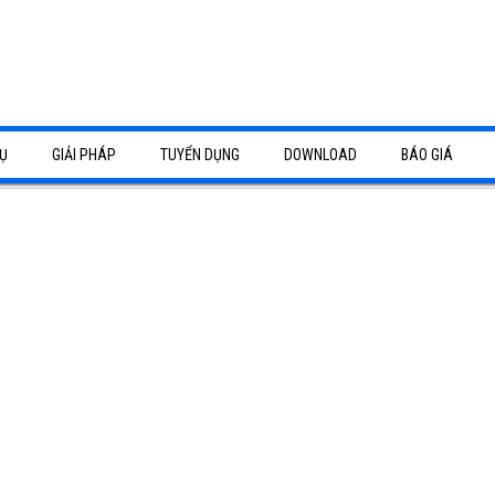
Ụ
GIẢI PHÁP
TUYỂN DỤNG
DOWNLOAD
BÁO GIÁ
camera Bình Dương
báo khói, báo cháy Bình Dương
tổng đài điện thoại Bình Dương
sửa chữa
p - thi công hạ tầng mạng
g tận nơi
p âm thanh - thi công hệ thống