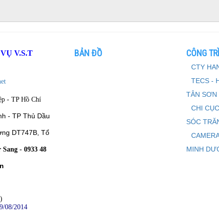
BẢN ĐỒ
CÔNG TRÌ
Ụ V.S.T
CTY HAN
TECS - 
et
TÂN SƠN
ệp - TP Hồ Chí
CHI CỤC
nh - TP Thủ Dầu
SÓC TRĂ
ờng DT747B, Tổ
CAMERA
MINH DƯ
 Sang - 0933 48
Ân
)
9/08/2014