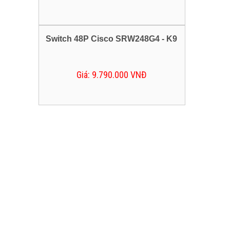
Switch 48P Cisco SRW248G4 - K9
Giá: 9.790.000 VNĐ
DỊCH VỤ
DỊCH VỤ SỬA CHỮA
Kính gửi đến khách hàng bảng danh sách dịch 
sửa chữa có tại V.S.T- Cài đặt hệ thống máy tính 