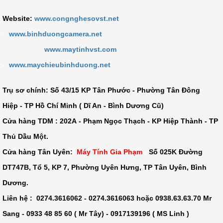
Website:
www.congnghesovst.net
-
www.binhduongcamera.net
www.maytinhvst.com
-
www.maychieubinhduong.net
Trụ sơ chính: Số
43/15 KP Tân Phước - Phường Tân Đông
Hiệp - TP Hồ Chí Minh ( Dĩ An - Bình Dương Cũ)
Cửa hàng TDM :
202A - Phạm Ngọc Thạch - KP Hiệp Thành - TP
Thủ Dầu Một
.
Cửa hàng Tân Uyên:
Máy Tính Gia Phạm
-
Số 025K Đường
DT747B, Tổ 5, KP 7, Phường Uyên Hưng, TP Tân Uyên, Bình
Dương.
Liên hệ : 0274.3616062 - 0274.3616063 hoặc 0938.63.63.70 Mr
Sang - 0933 48 85 60 ( Mr Tây) - 0917139196 ( MS Linh )