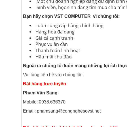
Một chủ doanh nghiệp đang dư định kinh
Sinh viên, học sinh đang tìm mua cho mình
âm thanh
Bạn hãy chọn VST COMPUTER vì chúng tôi:
Mua bán 
Luôn cung cấp hàng chính hãng
Hàng hóa đa dạng
CÁC DỰ 
Giá cả cạnh tranh
Phục vụ ân cần
Lắp đặt 
Thanh toán linh hoạt
Hậu mãi chu đáo
dịch vụ tố
Ngoài ra chúng tôi luôn mang những lợi ích th
Cho thuê
Vui lòng liên hệ với chúng tôi:
Hồ Chí Mi
Đặt hàng trực tuyến
Phạm Văn Sang
Mobile: 0938.636370
Email: phamsang@congnghesovst.net