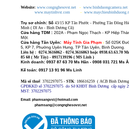
Website:
www.congnghesovst.net
-
www.binhduongcamera.net
www.maytinhvst.com
-
www.maychieubinhduong.n
Trụ sơ chính: Số
43/15 KP Tân Phước - Phường Tân Đông Hi
Minh ( Dĩ An - Bình Dương Cũ)
Cửa hàng TDM :
202A - Phạm Ngọc Thạch - KP Hiệp Thà
Một
.
Cửa hàng Tân Uyên:
Máy Tính Gia Phạm
-
Số 025K Đư
5, KP 7, Phường Uyên Hưng, TP Tân Uyên, Bình Dương.
Liên hệ : 0274.3616062 - 0274.3616063 hoặc 0938.63.63.70 Mr
85 60 ( Mr Tây) - 0917139196 ( MS Linh )
Kinh doanh: 0937 87 63 70 Ms Hân - 0908 031 721 Ms 
Kế toán: 0917 13 91 96 Ms Linh
Mã số thuế
: 3702297075 -
STK
: 186616259 ( ACB Bình Dương
GPĐKKD số 3702297075 do Sở KHĐT Bình Dương cấp ngày 2
MST: 3702297075
​
Email: phamsangvst@hotmail.com
phamsang@congnghesovst.net