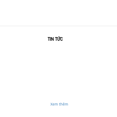
TIN TỨC
GIAO HÀNG TẬN NƠI
vụ
Dịch vụ thu mua laptop cũ giá cao tận nơi tại
để
BìnhDương, Đồng NaiChuyên thu mua laptop cũ giá
ửa
cao tận nơi tại Bình Dương, Đồng Nai . Các bạn có
nhu cầu các dịch...
Xem thêm