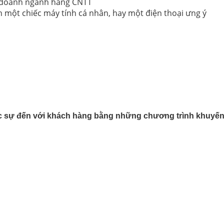
 doanh ngành hàng CNTT
 một chiếc máy tính cá nhân, hay một điện thoại ưng ý
laptop cũ
ÁN TIÊU BIỂU VST ĐÃ THI CÔNG
camera giá rẻ, chất lượng và
t
ực sự đến với khách hàng bằng những chương trình khuyến
 laptop giá rẻ - Bình Dương, TP
nh