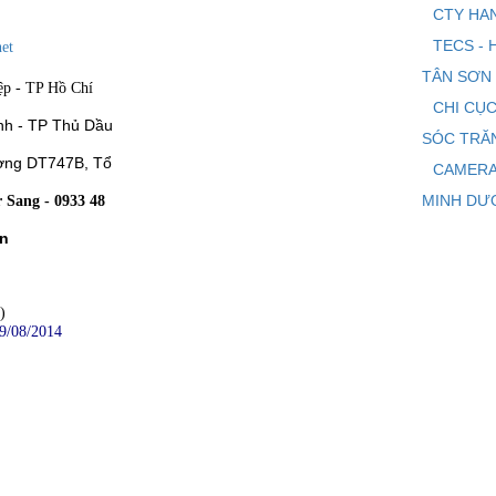
CTY HAN
TECS - 
et
TÂN SƠN
ệp - TP Hồ Chí
CHI CỤC
nh - TP Thủ Dầu
SÓC TRĂ
ờng DT747B, Tổ
CAMERA
MINH DƯ
 Sang - 0933 48
Ân
)
9/08/2014