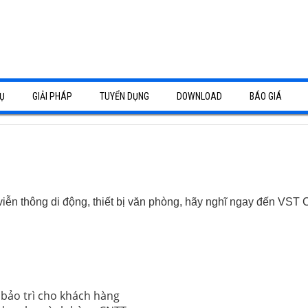
Ụ
GIẢI PHÁP
TUYỂN DỤNG
DOWNLOAD
BÁO GIÁ
camera Bình Dương
báo khói, báo cháy Bình Dương
tổng đài điện thoại Bình Dương
ễn thông di động, thiết bị văn phòng, hãy nghĩ ngay đến VS
sửa chữa
p - thi công hạ tầng mạng
g tận nơi
 bảo trì cho khách hàng
p âm thanh - thi công hệ thống