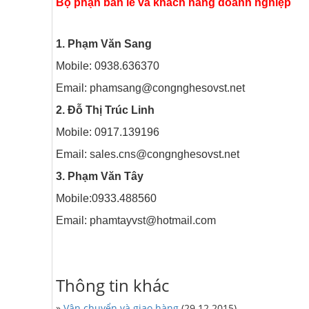
Bộ phận bán lẻ và khách hàng doanh nghiệp
1.
Phạm Văn Sang
Mobile: 0938.636370
Email: phamsang@congnghesovst.net
2.
Đỗ Thị Trúc Linh
Mobile: 0917.139196
Email: sales.cns@congnghesovst.net
3.
Phạm Văn Tây
Mobile:0933.488560
Email: phamtayvst@hotmail.com
Thông tin khác
»
Vận chuyển và giao hàng
(29.12.2015)