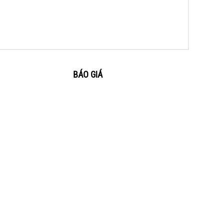
BÁO GIÁ
MUA BÁN LAPTOP CŨ
Dịch vụ thu mua laptop cũ giá cao tận nơi tại
BìnhDương, Đồng NaiChuyên thu mua laptop cũ giá
cao tận nơi tại Bình Dương, Đồng Nai . Các bạn có
nhu cầu các dịch...