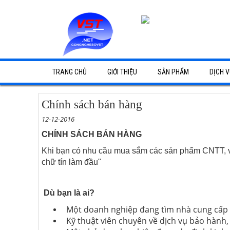
TRANG CHỦ
GIỚI THIỆU
SẢN PHẨM
DỊCH V
Camera Bình Dương
Lắp đặt 
Chính sách bán hàng
Hệ Thống Mạng - CNTT
Lắp đặt 
12-12-2016
CHÍNH SÁCH BÁN HÀNG
Âm Thanh Nhà Xưởng
Lắp đặt 
Khi bạn có nhu cầu mua sắm các sản phẩm CNTT, vi
Mạng - Viễn Thông
Dịch vụ 
chữ tín làm đầu"
Bảng Giá Dịch Vụ
Giải phá
Dù bạn là ai?
Dự Án Tiêu Biểu
Giao hàn
Một doanh nghiệp đang tìm nhà cung cấp
Kỹ thuật viên chuyên về dịch vụ bảo hành,
Giải phá