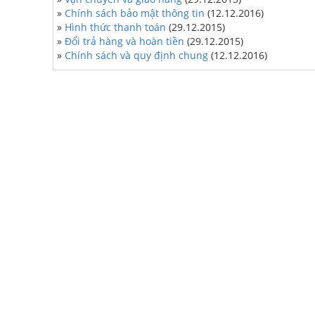
»
Chính sách bảo mật thông tin
(12.12.2016)
»
Hình thức thanh toán
(29.12.2015)
»
Đổi trả hàng và hoàn tiền
(29.12.2015)
»
Chính sách và quy định chung
(12.12.2016)
DỊCH VỤ
DỊCH VỤ SỬA CHỮA
Kính gửi đến khách hàng bảng danh sách dịch 
sửa chữa có tại V.S.T- Cài đặt hệ thống máy tính 
bàn, laptop cùng các phần mềm ứng dụng.- S
chữa phần...