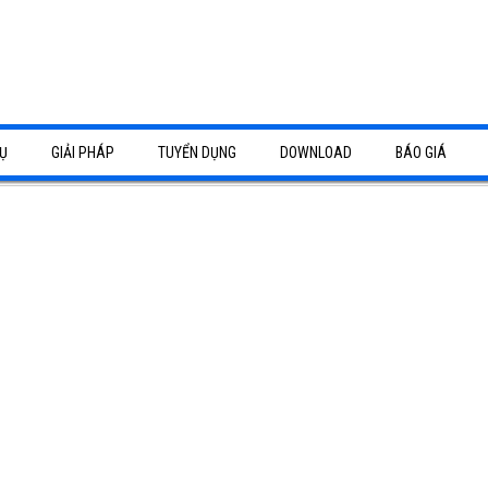
Ụ
GIẢI PHÁP
TUYỂN DỤNG
DOWNLOAD
BÁO GIÁ
camera Bình Dương
báo khói, báo cháy Bình Dương
tổng đài điện thoại Bình Dương
sửa chữa
p - thi công hạ tầng mạng
g tận nơi
p âm thanh - thi công hệ thống