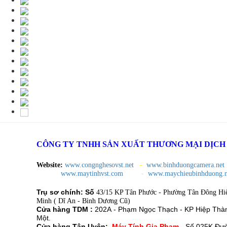
CÔNG TY TNHH SẢN XUẤT THƯƠNG MẠI DỊCH V
Website:
www.congnghesovst.net
-
www.binhduongcamera.net
www.maytinhvst.com
-
www.maychieubinhduong.n
Trụ sơ chính: Số
43/15 KP Tân Phước - Phường Tân Đông Hi
Minh ( Dĩ An - Bình Dương Cũ)
Cửa hàng TDM :
202A - Phạm Ngọc Thạch - KP Hiệp Thà
Một
.
Cửa hàng Tân Uyên:
Máy Tính Gia Phạm
-
Số 025K Đư