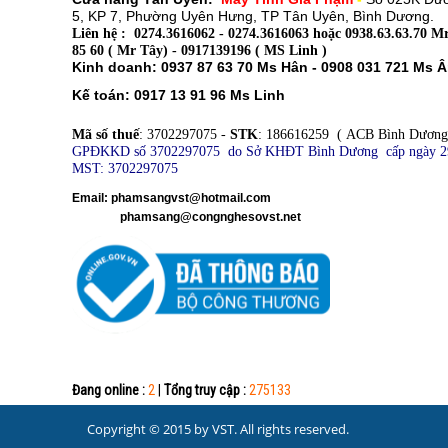
5, KP 7, Phường Uyên Hưng, TP Tân Uyên, Bình Dương.
Liên hệ : 0274.3616062 - 0274.3616063 hoặc 0938.63.63.70 Mr
85 60 ( Mr Tây) - 0917139196 ( MS Linh )
Kinh doanh: 0937 87 63 70 Ms Hân - 0908 031 721 Ms 
Kế toán: 0917 13 91 96 Ms Linh
Mã số thuế
: 3702297075 -
STK
: 186616259 ( ACB Bình Dương
GPĐKKD số 3702297075 do Sở KHĐT Bình Dương cấp ngày 2
MST: 3702297075
​
Email: phamsangvst@hotmail.com
phamsang@congnghesovst.net
Đang online :
2
|
Tổng truy cập :
275133
Copyright © 2015 by VST. All rights reserved.