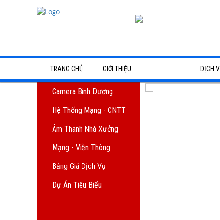
TRANG CHỦ
GIỚI THIỆU
SẢN PHẨM
DỊCH V
Camera Bình Dương
Lắp đặt 
Camera Bình Dương
Hệ Thống Mạng - CNTT
Hệ Thống Mạng - CNTT
Lắp đặt 
Âm Thanh Nhà Xưởng
Âm Thanh Nhà Xưởng
Lắp đặt 
Mạng - Viễn Thông
Mạng - Viễn Thông
Dịch vụ 
Bảng Giá Dịch Vụ
Bảng Giá Dịch Vụ
Giải phá
Dự Án Tiêu Biểu
Dự Án Tiêu Biểu
Giao hàn
Giải phá