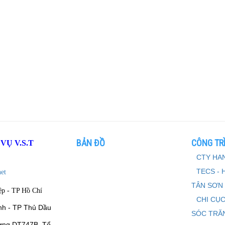
BẢN ĐỒ
CÔNG TRÌ
Ụ V.S.T
CTY HAN
TECS - 
et
TÂN SƠN
ệp - TP Hồ Chí
CHI CỤC
nh - TP Thủ Dầu
SÓC TRĂ
ờng DT747B, Tổ