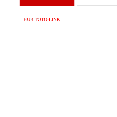
âm thanh
HUB TOTO-LINK
Mua bán 
CÁC DỰ 
DỊCH VỤ
Lắp đặt 
dịch vụ tố
Cho thuê
DỊCH VỤ SỬA CHỮA
Hồ Chí Mi
Kính gửi đến khách hàng bảng danh sách dịch 
sửa chữa có tại V.S.T- Cài đặt hệ thống máy tính 
bàn, laptop cùng các phần mềm ứng dụng.- S
chữa phần...