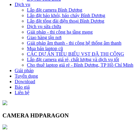
Dịch vụ
Lắp đặt camera Bình Dương
Lắp đặt báo khói, báo cháy Bình Dương
Lắp đặt tổng đài điện thoại Bình Dương
Dịch vụ sửa chữa
Giải pháp - thi công hạ tầng mạng
Giao hàng tận nơi
Giải pháp âm thanh - thi công hệ thống âm thanh
Mua bán laptop cũ
CÁC DỰ ÁN TIÊU BIỂU VST ĐÃ THI CÔNG
Lắp đặt camera giá rẻ, chất lượng và dịch vụ tốt
Cho thuê laptop giá rẻ - Bình Dương, TP Hồ Chí Minh
Giải pháp
Tuyển dụng
Download
Báo giá
Liên hệ
CAMERA HDPARAGON