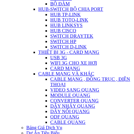
BỘ ĐÀM
HUB-SWITCH BỘ CHIA PORT
HUB TP-LINK
HUB TOTO-LINK
HUB LINKSYS
HUB CISCO
SWITCH DRAYTEK
SWITCH HP
SWITCH D-LINK
THIẾT BỊ 3G - CARD MẠNG
USB 3G
WIFI 3G CHO XE HƠI
CARD MẠNG
CABLE MẠNG VÀ KHÁC
CABLE MẠNG , ĐỒNG TRỤC , ĐIỆN
THOẠI
VIDEO SANG QUANG
MODULE QUANG
CONVERTER QUANG
DÂY NHẢY QUANG
DÂY NỐI QUANG
ODF QUANG
CABLE QUANG
Bảng Giá Dịch Vụ
Dự Án Tiêu Biểu