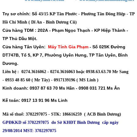
Trụ sơ chính: Số
43/15 KP Tân Phước - Phường Tân Đông Hiệp - TP
Hồ Chí Minh ( Dĩ An - Bình Dương Cũ)
Cửa hàng TDM :
202A - Phạm Ngọc Thạch - KP Hiệp Thành -
TP Thủ Dầu Một
.
Cửa hàng Tân Uyên:
Máy Tính Gia Phạm
-
Số 025K Đường
DT747B, Tổ 5, KP 7, Phường Uyên Hưng, TP Tân Uyên, Bình
Dương.
Liên hệ : 0274.3616062 - 0274.3616063 hoặc 0938.63.63.70 Mr Sang
- 0933 48 85 60 ( Mr Tây) - 0917139196 ( MS Linh )
Kinh doanh: 0937 87 63 70 Ms Hân - 0908 031 721 Ms Ân
Kế toán: 0917 13 91 96 Ms Linh
Mã số thuế
: 3702297075 -
STK
: 186616259 ( ACB Bình Dương)
GPĐKKD số 3702297075 do Sở KHĐT Bình Dương cấp ngày
29/08/2014 MST: 3702297075