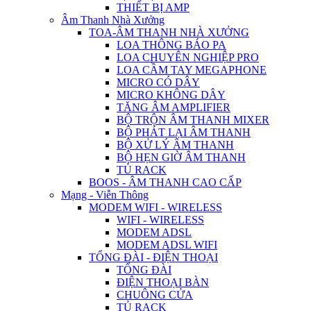
THIẾT BỊ AMP
Âm Thanh Nhà Xưởng
TOA-ÂM THANH NHÀ XƯỞNG
LOA THÔNG BÁO PA
LOA CHUYÊN NGHIỆP PRO
LOA CẦM TAY MEGAPHONE
MICRO CÓ DÂY
MICRO KHÔNG DÂY
TĂNG ÂM AMPLIFIER
BỘ TRỘN ÂM THANH MIXER
BỘ PHÁT LẠI ÂM THANH
BỘ XỬ LÝ ÂM THANH
BỘ HẸN GIỜ ÂM THANH
TỦ RACK
BOOS - ÂM THANH CAO CẤP
Mạng - Viễn Thông
MODEM WIFI - WIRELESS
WIFI - WIRELESS
MODEM ADSL
MODEM ADSL WIFI
TỔNG ĐÀI - ĐIỆN THOẠI
TỔNG ĐÀI
ĐIỆN THOẠI BÀN
CHUÔNG CỬA
TỦ RACK