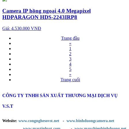
Camera IP hồng ngoại 4.0 Megapixel
HDPARAGON HDS-2243IRP8
Giá: 4.530.000 VNĐ
Trang đầu
«
1
2
3
4
5
»
Trang cuối
CÔNG TY TNHH SẢN XUẤT THƯƠNG MẠI DỊCH VỤ
V.S.T
Website:
www.congnghesovst.net
-
www.binhduongcamera.net
www.maytinhvst.com
-
www.maychieubinhduong.net