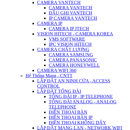
CAMERA VANTECH
CAMERA VANTECH
ĐẦU GHI VANTECH
IP CAMERA VANTECH
CAMERA IP
CAMERA IP JTECH
VISION HITECH - CAMERA KOREA
VMS SOFTWARE
IPC VISION HITECH
CAMERA CHẤT LƯỢNG
CAMERA SAMSUNG
CAMERA PANASONIC
CAMERA HONEYWELL
CAMERA WIFI 360
Hệ Thống Mạng - CNTT
LẮP ĐẶT AN NINH CỬA - ACCESS
CONTROL
LẮP ĐẶT TỔNG ĐÀI
TỔNG ĐÀI IP - IP TELEPHONE
TỔNG ĐÀI ANALOG - ANALOG
TELEPHONE
ĐIỆN THOẠI BÀN
ĐIỆN THOẠI BÀN IP
ĐIỆN THOẠI KHÔNG DÂY
LẮP ĐẶT MẠNG LAN - NETWORK WIFI