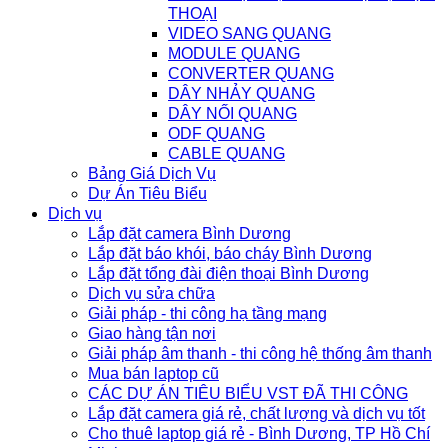
THOẠI
VIDEO SANG QUANG
MODULE QUANG
CONVERTER QUANG
DÂY NHẢY QUANG
DÂY NỐI QUANG
ODF QUANG
CABLE QUANG
Bảng Giá Dịch Vụ
Dự Án Tiêu Biểu
Dịch vụ
Lắp đặt camera Bình Dương
Lắp đặt báo khói, báo cháy Bình Dương
Lắp đặt tổng đài điện thoại Bình Dương
Dịch vụ sửa chữa
Giải pháp - thi công hạ tầng mạng
Giao hàng tận nơi
Giải pháp âm thanh - thi công hệ thống âm thanh
Mua bán laptop cũ
CÁC DỰ ÁN TIÊU BIỂU VST ĐÃ THI CÔNG
Lắp đặt camera giá rẻ, chất lượng và dịch vụ tốt
Cho thuê laptop giá rẻ - Bình Dương, TP Hồ Chí