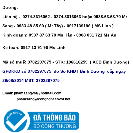
Dương.
Liên hệ : 0274.3616062 - 0274.3616063 hoặc 0938.63.63.70 Mr
Sang - 0933 48 85 60 ( Mr Tây) - 0917139196 ( MS Linh )
Kinh doanh: 0937 87 63 70 Ms Hân - 0908 031 721 Ms Ân
Kế toán: 0917 13 91 96 Ms Linh
Mã số thuế
: 3702297075 -
STK
: 186616259 ( ACB Bình Dương)
GPĐKKD số 3702297075 do Sở KHĐT Bình Dương cấp ngày
29/08/2014 MST: 3702297075
​
Email: phamsangvst@hotmail.com
phamsang@congnghesovst.net