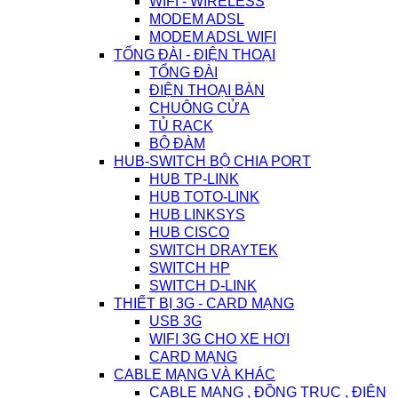
WIFI - WIRELESS
MODEM ADSL
MODEM ADSL WIFI
TỔNG ĐÀI - ĐIỆN THOẠI
TỔNG ĐÀI
ĐIỆN THOẠI BÀN
CHUÔNG CỬA
TỦ RACK
BỘ ĐÀM
HUB-SWITCH BỘ CHIA PORT
HUB TP-LINK
HUB TOTO-LINK
HUB LINKSYS
HUB CISCO
SWITCH DRAYTEK
SWITCH HP
SWITCH D-LINK
THIẾT BỊ 3G - CARD MẠNG
USB 3G
WIFI 3G CHO XE HƠI
CARD MẠNG
CABLE MẠNG VÀ KHÁC
CABLE MẠNG , ĐỒNG TRỤC , ĐIỆN