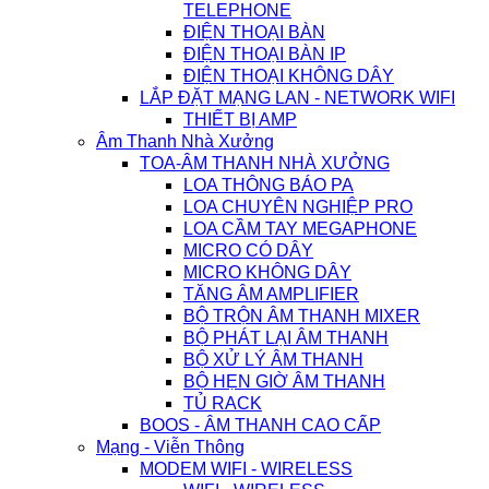
TELEPHONE
ĐIỆN THOẠI BÀN
ĐIỆN THOẠI BÀN IP
ĐIỆN THOẠI KHÔNG DÂY
LẮP ĐẶT MẠNG LAN - NETWORK WIFI
THIẾT BỊ AMP
Âm Thanh Nhà Xưởng
TOA-ÂM THANH NHÀ XƯỞNG
LOA THÔNG BÁO PA
LOA CHUYÊN NGHIỆP PRO
LOA CẦM TAY MEGAPHONE
MICRO CÓ DÂY
MICRO KHÔNG DÂY
TĂNG ÂM AMPLIFIER
BỘ TRỘN ÂM THANH MIXER
BỘ PHÁT LẠI ÂM THANH
BỘ XỬ LÝ ÂM THANH
BỘ HẸN GIỜ ÂM THANH
TỦ RACK
BOOS - ÂM THANH CAO CẤP
Mạng - Viễn Thông
MODEM WIFI - WIRELESS