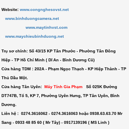
Website:
www.congnghesovst.net
-
www.binhduongcamera.net
www.maytinhvst.com
-
www.maychieubinhduong.net
Trụ sơ chính: Số
43/15 KP Tân Phước - Phường Tân Đông
Hiệp - TP Hồ Chí Minh ( Dĩ An - Bình Dương Cũ)
Cửa hàng TDM :
202A - Phạm Ngọc Thạch - KP Hiệp Thành - TP
Thủ Dầu Một
.
Cửa hàng Tân Uyên:
Máy Tính Gia Phạm
-
Số 025K Đường
DT747B, Tổ 5, KP 7, Phường Uyên Hưng, TP Tân Uyên, Bình
Dương.
Liên hệ : 0274.3616062 - 0274.3616063 hoặc 0938.63.63.70 Mr
Sang - 0933 48 85 60 ( Mr Tây) - 0917139196 ( MS Linh )