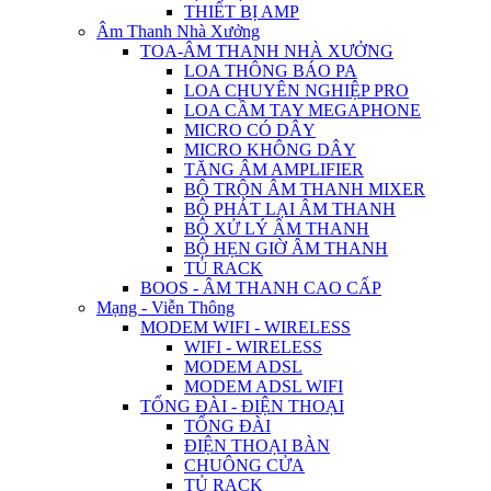
THIẾT BỊ AMP
Âm Thanh Nhà Xưởng
TOA-ÂM THANH NHÀ XƯỞNG
LOA THÔNG BÁO PA
LOA CHUYÊN NGHIỆP PRO
LOA CẦM TAY MEGAPHONE
MICRO CÓ DÂY
MICRO KHÔNG DÂY
TĂNG ÂM AMPLIFIER
BỘ TRỘN ÂM THANH MIXER
BỘ PHÁT LẠI ÂM THANH
BỘ XỬ LÝ ÂM THANH
BỘ HẸN GIỜ ÂM THANH
TỦ RACK
BOOS - ÂM THANH CAO CẤP
Mạng - Viễn Thông
MODEM WIFI - WIRELESS
WIFI - WIRELESS
MODEM ADSL
MODEM ADSL WIFI
TỔNG ĐÀI - ĐIỆN THOẠI
TỔNG ĐÀI
ĐIỆN THOẠI BÀN
CHUÔNG CỬA
TỦ RACK