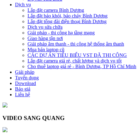
Dịch vụ
Lắp đặt camera Bình Dương
Lắp đặt báo khói, báo cháy Bình Dương
Lắp đặt tổng đài điện thoại Bình Dương
Dịch vụ sửa chữa
Giải pháp - thi công hạ tầng mạng
Giao hàng tận nơi
Giải pháp âm thanh - thi công hệ thống âm thanh
Mua bán laptop cũ
CÁC DỰ ÁN TIÊU BIỂU VST ĐÃ THI CÔNG
Lắp đặt camera giá rẻ, chất lượng và dịch vụ tốt
Cho thuê laptop giá rẻ - Bình Dương, TP Hồ Chí Minh
Giải pháp
Tuyển dụng
Download
Báo giá
Liên hệ
VIDEO SANG QUANG