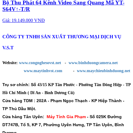
Bộ Thu Phát 64 Kênh Video Sang Quang Mã YT-
S64V↑-T/R
Giá: 19.149.000 VNĐ
CÔNG TY TNHH SẢN XUẤT THƯƠNG MẠI DỊCH VỤ
V.S.T
Website:
www.congnghesovst.net
-
www.binhduongcamera.net
www.maytinhvst.com
-
www.maychieubinhduong.net
Trụ sơ chính: Số
43/15 KP Tân Phước - Phường Tân Đông Hiệp - TP
Hồ Chí Minh ( Dĩ An - Bình Dương Cũ)
Cửa hàng TDM :
202A - Phạm Ngọc Thạch - KP Hiệp Thành -
TP Thủ Dầu Một
.
Cửa hàng Tân Uyên:
Máy Tính Gia Phạm
-
Số 025K Đường
DT747B, Tổ 5, KP 7, Phường Uyên Hưng, TP Tân Uyên, Bình
Dương.