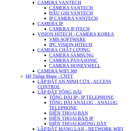
CAMERA VANTECH
CAMERA VANTECH
ĐẦU GHI VANTECH
IP CAMERA VANTECH
CAMERA IP
CAMERA IP JTECH
VISION HITECH - CAMERA KOREA
VMS SOFTWARE
IPC VISION HITECH
CAMERA CHẤT LƯỢNG
CAMERA SAMSUNG
CAMERA PANASONIC
CAMERA HONEYWELL
CAMERA WIFI 360
Hệ Thống Mạng - CNTT
LẮP ĐẶT AN NINH CỬA - ACCESS
CONTROL
LẮP ĐẶT TỔNG ĐÀI
TỔNG ĐÀI IP - IP TELEPHONE
TỔNG ĐÀI ANALOG - ANALOG
TELEPHONE
ĐIỆN THOẠI BÀN
ĐIỆN THOẠI BÀN IP
ĐIỆN THOẠI KHÔNG DÂY
LẮP ĐẶT MẠNG LAN - NETWORK WIFI