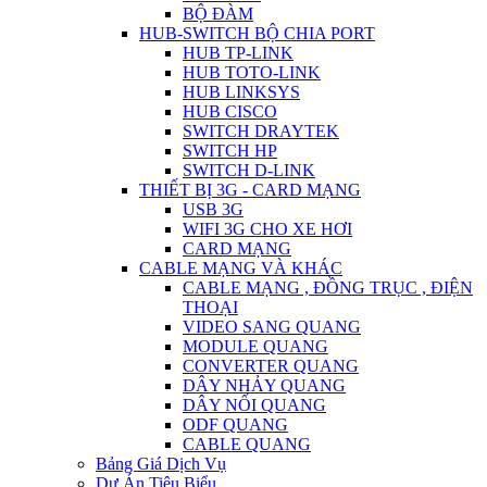
BỘ ĐÀM
HUB-SWITCH BỘ CHIA PORT
HUB TP-LINK
HUB TOTO-LINK
HUB LINKSYS
HUB CISCO
SWITCH DRAYTEK
SWITCH HP
SWITCH D-LINK
THIẾT BỊ 3G - CARD MẠNG
USB 3G
WIFI 3G CHO XE HƠI
CARD MẠNG
CABLE MẠNG VÀ KHÁC
CABLE MẠNG , ĐỒNG TRỤC , ĐIỆN
THOẠI
VIDEO SANG QUANG
MODULE QUANG
CONVERTER QUANG
DÂY NHẢY QUANG
DÂY NỐI QUANG
ODF QUANG
CABLE QUANG
Bảng Giá Dịch Vụ
Dự Án Tiêu Biểu