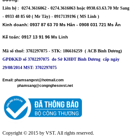
Liên hệ : 0274.3616062 - 0274.3616063 hoặc 0938.63.63.70 Mr Sang
- 0933 48 85 60 ( Mr Tây) - 0917139196 ( MS Linh )
Kinh doanh: 0937 87 63 70 Ms Hân - 0908 031 721 Ms Ân
Kế toán: 0917 13 91 96 Ms Linh
Mã số thuế
: 3702297075 -
STK
: 186616259 ( ACB Bình Dương)
GPĐKKD số 3702297075 do Sở KHĐT Bình Dương cấp ngày
29/08/2014 MST: 3702297075
​
Email: phamsangvst@hotmail.com
phamsang@congnghesovst.net
Copyright © 2015 by VST. All rights reserved.