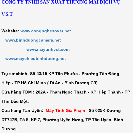
CÔNG TY TNHH SẢN XUẤT THƯƠNG MẠI DỊCH VỤ
V.S.T
Website:
www.congnghesovst.net
-
www.binhduongcamera.net
www.maytinhvst.com
-
www.maychieubinhduong.net
Trụ sơ chính: Số
43/15 KP Tân Phước - Phường Tân Đông
Hiệp - TP Hồ Chí Minh ( Dĩ An - Bình Dương Cũ)
Cửa hàng TDM :
202A - Phạm Ngọc Thạch - KP Hiệp Thành - TP
Thủ Dầu Một
.
Cửa hàng Tân Uyên:
Máy Tính Gia Phạm
-
Số 025K Đường
DT747B, Tổ 5, KP 7, Phường Uyên Hưng, TP Tân Uyên, Bình
Dương.