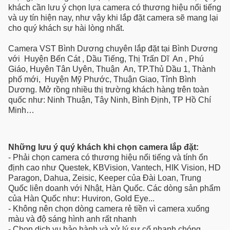
khách cần lưu ý chọn lựa camera có thương hiệu nổi tiếng
và uy tín hiện nay, như vậy khi lắp đặt camera sẽ mang lại
cho quý khách sự hài lòng nhất.
Camera VST Bình Dương chuyên lắp đặt tại Bình Dương
với Huyện Bến Cát , Dầu Tiếng, Thị Trấn Dĩ An , Phú
Giáo, Huyên Tân Uyên, Thuận An, TP.Thủ Dầu 1, Thành
phố mới, Huyện Mỹ Phước, Thuận Giao, Tỉnh Bình
Dương. Mở rồng nhiều thị trường khách hàng trên toàn
quốc như: Ninh Thuận, Tây Ninh, Bình Định, TP Hồ Chí
Minh…
Những lưu ý quý khách khi chọn camera lắp đặt:
- Phải chọn camera có thương hiệu nổi tiếng và tính ổn
định cao như Questek, KBVision, Vantech, HIK Vision, HD
Paragon, Dahua, Zeisic, Keeper của Đài Loan, Trung
Quốc liên doanh với Nhật, Hàn Quốc. Các dòng sản phẩm
của Hàn Quốc như: Huviron, Gold Eye...
- Không nên chọn dòng camera rẻ tiền vì camera xuống
màu và độ sáng hình anh rất nhanh
- Chọn dịch vụ bảo hành và xử lý sự cố nhanh chóng