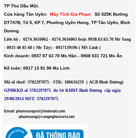
TP Thủ Dầu Một
.
Cửa hàng Tân Uyên:
Máy Tính Gia Phạm
-
Số 025K Đường
DT747B, Tổ 5, KP 7, Phường Uyên Hưng, TP Tân Uyên, Bình
Dương.
Liên hệ : 0274.3616062 - 0274.3616063 hoặc 0938.63.63.70 Mr Sang
- 0933 48 85 60 ( Mr Tây) - 0917139196 ( MS Linh )
Kinh doanh: 0937 87 63 70 Ms Hân - 0908 031 721 Ms Ân
Kế toán: 0917 13 91 96 Ms Linh
Mã số thuế
: 3702297075 -
STK
: 186616259 ( ACB Bình Dương)
GPĐKKD số 3702297075 do Sở KHĐT Bình Dương cấp ngày
29/08/2014 MST: 3702297075
​
Email: phamsangvst@hotmail.com
phamsang@congnghesovst.net