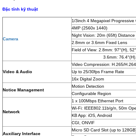
Đặc tính kỹ thuật
1/3inch 4 Megapixel Progressiv
4MP (2560x 1440)
Night Vision: 20m (65ft) Distance
Camera
2.8mm or 3.6mm Fixed Lens
Field of View: 2.8mm: 97°(H), 52
3.6mm: 76.4°(H), 41.6°
Video Compression: H.265/H.264
Video & Audio
Up to 25/30fps Frame Rate
16x Digital Zoom
Motion Detection
Notice Management
Configurable Region
1 x 100Mbps Ethernet Port
Wi-Fi: IEEE802.11b/g/n, 50m Ope
Network
KB App: iOS, Android
CGI, ONVIF
Micro SD Card Slot (up to 128GB
Auxiliary Interface