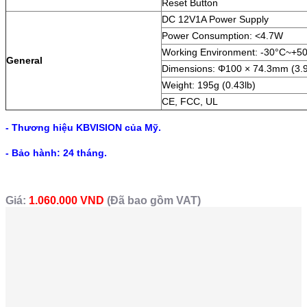
Reset Button
DC 12V1A Power Supply
Power Consumption: <4.7W
Working Environment: -30°C~+5
General
Dimensions: Φ100 × 74.3mm (3.9 
Weight: 195g (0.43lb)
CE, FCC, UL
- Thương hiệu KBVISION của Mỹ.
- Bảo hành: 24 tháng.
Giá:
1.060.000 VND
(Đã bao gồm VAT)
Sản Phẩm Cùng Loại
Camera IP hồng ngoại 2.0
Camera IP hồng ngoại 2.0
Megapixel KBVISION KH-
Megapixel KBVISION KX-