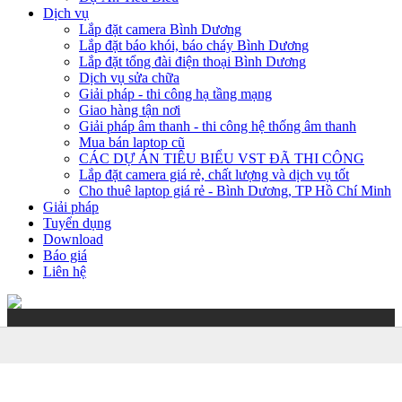
Dịch vụ
Lắp đặt camera Bình Dương
Lắp đặt báo khói, báo cháy Bình Dương
Lắp đặt tổng đài điện thoại Bình Dương
Dịch vụ sửa chữa
Giải pháp - thi công hạ tầng mạng
Giao hàng tận nơi
Giải pháp âm thanh - thi công hệ thống âm thanh
Mua bán laptop cũ
CÁC DỰ ÁN TIÊU BIỂU VST ĐÃ THI CÔNG
Lắp đặt camera giá rẻ, chất lượng và dịch vụ tốt
Cho thuê laptop giá rẻ - Bình Dương, TP Hồ Chí Minh
Giải pháp
Tuyển dụng
Download
Báo giá
Liên hệ