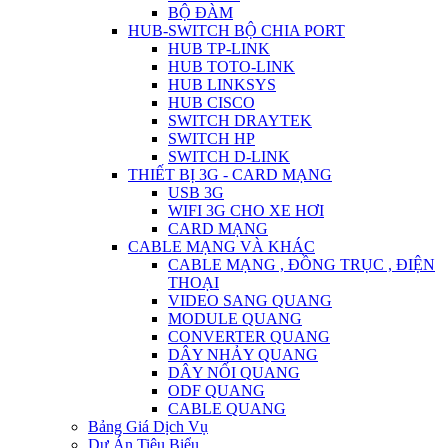
BỘ ĐÀM
HUB-SWITCH BỘ CHIA PORT
HUB TP-LINK
HUB TOTO-LINK
HUB LINKSYS
HUB CISCO
SWITCH DRAYTEK
SWITCH HP
SWITCH D-LINK
THIẾT BỊ 3G - CARD MẠNG
USB 3G
WIFI 3G CHO XE HƠI
CARD MẠNG
CABLE MẠNG VÀ KHÁC
CABLE MẠNG , ĐỒNG TRỤC , ĐIỆN
THOẠI
VIDEO SANG QUANG
MODULE QUANG
CONVERTER QUANG
DÂY NHẢY QUANG
DÂY NỐI QUANG
ODF QUANG
CABLE QUANG
Bảng Giá Dịch Vụ
Dự Án Tiêu Biểu