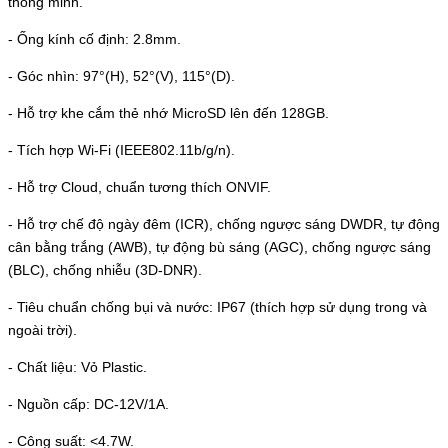
thông minh.
- Ống kính cố định: 2.8mm.
- Góc nhìn: 97°(H), 52°(V), 115°(D).
- Hỗ trợ khe cắm thẻ nhớ MicroSD lên đến 128GB.
- Tích hợp Wi-Fi (IEEE802.11b/g/n).
- Hỗ trợ Cloud, chuẩn tương thích ONVIF.
- Hỗ trợ chế độ ngày đêm (ICR), chống ngược sáng DWDR, tự động
cân bằng trắng (AWB), tự động bù sáng (AGC), chống ngược sáng
(BLC), chống nhiễu (3D-DNR).
- Tiêu chuẩn chống bụi và nước: IP67 (thích hợp sử dụng trong và
ngoài trời).
- Chất liệu: Vỏ Plastic.
- Nguồn cấp: DC-12V/1A.
- Công suất: <4.7W.