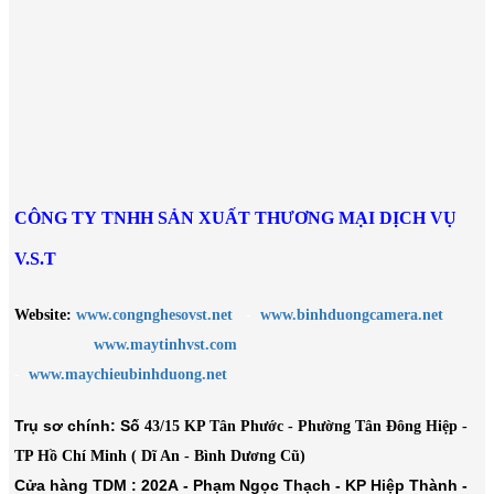
2007PC 2.0 Megapixel, Zoom
2006PC 2.0 Megapixel, IR 100m,
20X, IR 100m,Alarm, IP66
Zoom 20X, IP66
Giá: 17.800.000 VNĐ
Giá: 17.800.000 VNĐ
VANTECH VP-179AHDM
Giá: 1.950.000 VNĐ
CÔNG TY TNHH SẢN XUẤT THƯƠNG MẠI DỊCH VỤ
V.S.T
Website:
www.congnghesovst.net
-
www.binhduongcamera.net
www.maytinhvst.com
-
www.maychieubinhduong.net
Trụ sơ chính: Số
43/15 KP Tân Phước - Phường Tân Đông Hiệp -
TP Hồ Chí Minh ( Dĩ An - Bình Dương Cũ)
Cửa hàng TDM :
202A - Phạm Ngọc Thạch - KP Hiệp Thành -