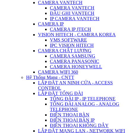
CAMERA VANTECH
CAMERA VANTECH
ĐẦU GHI VANTECH
IP CAMERA VANTECH
CAMERA IP
CAMERA IP JTECH
VISION HITECH - CAMERA KOREA
VMS SOFTWARE
IPC VISION HITECH
CAMERA CHẤT LƯỢNG
CAMERA SAMSUNG
CAMERA PANASONIC
CAMERA HONEYWELL
CAMERA WIFI 360
Hệ Thống Mạng - CNTT
LẮP ĐẶT AN NINH CỬA - ACCESS
CONTROL
LẮP ĐẶT TỔNG ĐÀI
TỔNG ĐÀI IP - IP TELEPHONE
TỔNG ĐÀI ANALOG - ANALOG
TELEPHONE
ĐIỆN THOẠI BÀN
ĐIỆN THOẠI BÀN IP
ĐIỆN THOẠI KHÔNG DÂY
LẮP ĐẶT MẠNG LAN - NETWORK WIFI