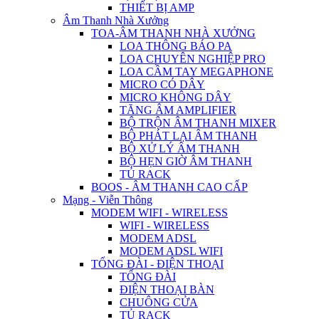
THIẾT BỊ AMP
Âm Thanh Nhà Xưởng
TOA-ÂM THANH NHÀ XƯỞNG
LOA THÔNG BÁO PA
LOA CHUYÊN NGHIỆP PRO
LOA CẦM TAY MEGAPHONE
MICRO CÓ DÂY
MICRO KHÔNG DÂY
TĂNG ÂM AMPLIFIER
BỘ TRỘN ÂM THANH MIXER
BỘ PHÁT LẠI ÂM THANH
BỘ XỬ LÝ ÂM THANH
BỘ HẸN GIỜ ÂM THANH
TỦ RACK
BOOS - ÂM THANH CAO CẤP
Mạng - Viễn Thông
MODEM WIFI - WIRELESS
WIFI - WIRELESS
MODEM ADSL
MODEM ADSL WIFI
TỔNG ĐÀI - ĐIỆN THOẠI
TỔNG ĐÀI
ĐIỆN THOẠI BÀN
CHUÔNG CỬA
TỦ RACK