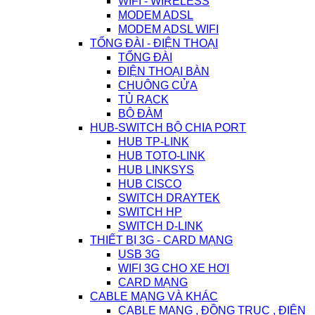
WIFI - WIRELESS
MODEM ADSL
MODEM ADSL WIFI
TỔNG ĐÀI - ĐIỆN THOẠI
TỔNG ĐÀI
ĐIỆN THOẠI BÀN
CHUÔNG CỬA
TỦ RACK
BỘ ĐÀM
HUB-SWITCH BỘ CHIA PORT
HUB TP-LINK
HUB TOTO-LINK
HUB LINKSYS
HUB CISCO
SWITCH DRAYTEK
SWITCH HP
SWITCH D-LINK
THIẾT BỊ 3G - CARD MẠNG
USB 3G
WIFI 3G CHO XE HƠI
CARD MẠNG
CABLE MẠNG VÀ KHÁC
CABLE MẠNG , ĐỒNG TRỤC , ĐIỆN