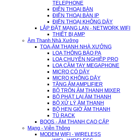
TELEPHONE
ĐIỆN THOẠI BÀN
ĐIỆN THOẠI BÀN IP
ĐIỆN THOẠI KHÔNG DÂY
LẮP ĐẶT MẠNG LAN - NETWORK WIFI
THIẾT BỊ AMP
Âm Thanh Nhà Xưởng
TOA-ÂM THANH NHÀ XƯỞNG
LOA THÔNG BÁO PA
LOA CHUYÊN NGHIỆP PRO
LOA CẦM TAY MEGAPHONE
MICRO CÓ DÂY
MICRO KHÔNG DÂY
TĂNG ÂM AMPLIFIER
BỘ TRỘN ÂM THANH MIXER
BỘ PHÁT LẠI ÂM THANH
BỘ XỬ LÝ ÂM THANH
BỘ HẸN GIỜ ÂM THANH
TỦ RACK
BOOS - ÂM THANH CAO CẤP
Mạng - Viễn Thông
MODEM WIFI - WIRELESS