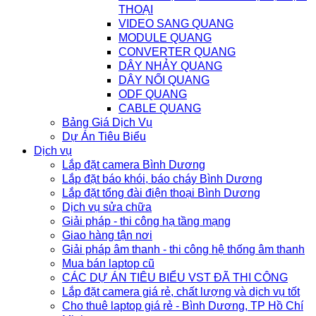
THOẠI
VIDEO SANG QUANG
MODULE QUANG
CONVERTER QUANG
DÂY NHẢY QUANG
DÂY NỐI QUANG
ODF QUANG
CABLE QUANG
Bảng Giá Dịch Vụ
Dự Án Tiêu Biểu
Dịch vụ
Lắp đặt camera Bình Dương
Lắp đặt báo khói, báo cháy Bình Dương
Lắp đặt tổng đài điện thoại Bình Dương
Dịch vụ sửa chữa
Giải pháp - thi công hạ tầng mạng
Giao hàng tận nơi
Giải pháp âm thanh - thi công hệ thống âm thanh
Mua bán laptop cũ
CÁC DỰ ÁN TIÊU BIỂU VST ĐÃ THI CÔNG
Lắp đặt camera giá rẻ, chất lượng và dịch vụ tốt
Cho thuê laptop giá rẻ - Bình Dương, TP Hồ Chí