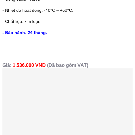
- Nhiệt độ hoạt động: -40°C ~ +60°C.
- Chất liệu: kim loại.
- Bảo hành: 24 tháng.
Giá:
1.536.000 VND
(Đã bao gồm VAT)
Sản Phẩm Cùng Loại
Camera IP chống ăn mòn 2.0
Camera IP Speed Dome hồng
Megapixel DAHUA SD60230U-
ngoại 2.0 Megapixel DAHUA
HNI-SL
SD6CE225U-HNI
Giá:
Giá: 10.080.000 VNĐ
Liên hệ