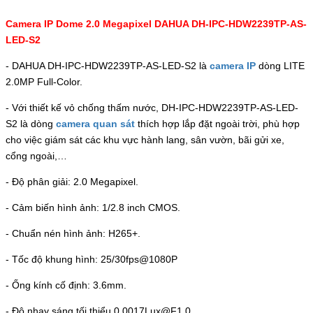
Camera IP Dome 2.0 Megapixel DAHUA DH-IPC-HDW2239TP-AS-
LED-S2
- DAHUA DH-IPC-HDW2239TP-AS-LED-S2 là
camera IP
dòng LITE
2.0MP Full-Color.
- Với thiết kế vỏ chống thấm nước, DH-IPC-HDW2239TP-AS-LED-
S2 là dòng
camera quan sát
thích hợp lắp đặt ngoài trời, phù hợp
cho việc giám sát các khu vực hành lang, sân vườn, bãi gửi xe,
cổng ngoài,…
- Độ phân giải: 2.0 Megapixel.
- Cảm biến hình ảnh: 1/2.8 inch CMOS.
- Chuẩn nén hình ảnh: H265+.
- Tốc độ khung hình: 25/30fps@1080P
- Ống kính cố định: 3.6mm.
- Độ nhạy sáng tối thiểu 0.0017Lux@F1.0.