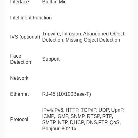
Interface
Built-in Mic
Intelligent Function
Tripwire, Intrusion, Abandoned Object
IVS (optional)
Detection, Missing Object Detection
Face
Support
Detection
Network
Ethernet
RJ-45 (10/100Base-T)
IPv4/IPv6, HTTP, TCP/IP, UDP, UpnP,
ICMP, IGMP, SNMP, RTSP, RTP,
Protocol
SMTP, NTP, DHCP, DNS,FTP, QoS,
Bonjour, 802.1x