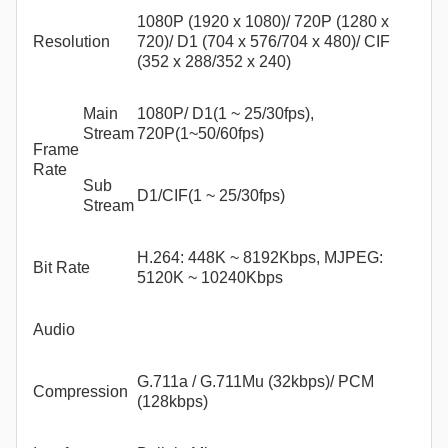
1080P (1920 x 1080)/ 720P (1280 x
Resolution
720)/ D1 (704 x 576/704 x 480)/ CIF
(352 x 288/352 x 240)
Main
1080P/ D1(1 ~ 25/30fps),
Stream
720P(1~50/60fps)
Frame
Rate
Sub
D1/CIF(1 ~ 25/30fps)
Stream
H.264: 448K ~ 8192Kbps, MJPEG:
Bit Rate
5120K ~ 10240Kbps
Audio
G.711a / G.711Mu (32kbps)/ PCM
Compression
(128kbps)