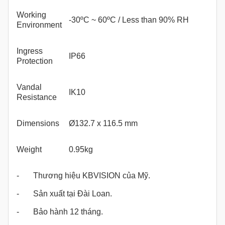
Working
-30ºC ~ 60ºC / Less than 90% RH
Environment
Ingress
IP66
Protection
Vandal
IK10
Resistance
Dimensions
Ø132.7 x 116.5 mm
Weight
0.95kg
- Thương hiệu KBVISION của Mỹ.
- Sản xuất tại Đài Loan.
- Bảo hành 12 tháng.