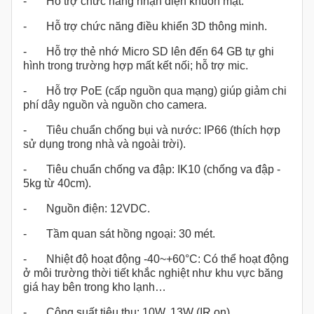
- Hỗ trợ chức năng nhận diện khuôn mặt.
- Hỗ trợ chức năng điều khiển 3D thông minh.
- Hỗ trợ thẻ nhớ Micro SD lên đến 64 GB tự ghi
hình trong trường hợp mất kết nối; hỗ trợ mic.
- Hỗ trợ PoE (cấp nguồn qua mạng) giúp giảm chi
phí dây nguồn và nguồn cho camera.
- Tiêu chuẩn chống bụi và nước: IP66 (thích hợp
sử dụng trong nhà và ngoài trời).
- Tiêu chuẩn chống va đập: IK10 (chống va đập -
5kg từ 40cm).
- Nguồn điện: 12VDC.
- Tầm quan sát hồng ngoại: 30 mét.
- Nhiệt độ hoạt động -40~+60°C: Có thể hoạt động
ở môi trường thời tiết khắc nghiệt như khu vực băng
giá hay bên trong kho lạnh…
- Công suất tiêu thụ: 10W, 13W (IR on).