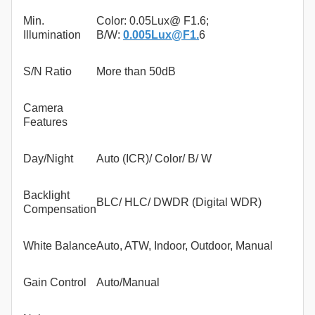
Min.
Color: 0.05Lux@ F1.6;
Illumination
B/W:
0.005Lux@F1.
6
S/N Ratio
More than 50dB
Camera
Features
Day/Night
Auto (ICR)/ Color/ B/ W
Backlight
BLC/ HLC/ DWDR (Digital WDR)
Compensation
White Balance
Auto, ATW, Indoor, Outdoor, Manual
Gain Control
Auto/Manual