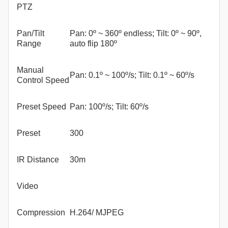
PTZ
Pan/Tilt
Pan: 0º ~ 360º endless; Tilt: 0º ~ 90º,
Range
auto flip 180º
Manual
Pan: 0.1º ~ 100º/s; Tilt: 0.1º ~ 60º/s
Control Speed
Preset Speed
Pan: 100º/s; Tilt: 60º/s
Preset
300
IR Distance
30m
Video
Compression
H.264/ MJPEG