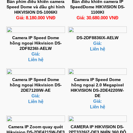
Bàn phím điều khiển camera
Bàn điều khiển camera IP
Speed Dome và đầu ghi hình
SpeedDome HIKVISION DS-
HIKVISION DS-1006KI
1100KI
Giá: 8.180.000 VNĐ
Giá: 30.680.000 VNĐ
Camera IP Speed Dome
DS-2DF8836IX-AELW
hồng ngoại Hikvision DS-
Giá:
2DF8236I-AELW
Liên hệ
Giá:
Liên hệ
Camera IP Speed Dome
Camera IP Speed Dome
hồng ngoại Hikvision DS-
hồng ngoại 2.0 Megapixel
2DE7120IW-AE
HIKVISION DS-2DE4220IW-
Giá:
DE
Giá:
Liên hệ
Liên hệ
Camera IP Zoom quay quét
CAMERA IP HIKVISION DS-
Hikvision DS-2DE4215W-DE3
2PT3326IZ-DE3 NHÌN 360 ĐỘ