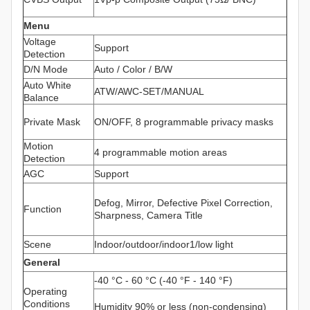
Menu
Voltage
Support
Detection
D/N Mode
Auto / Color / B/W
Auto White
ATW/AWC-SET/MANUAL
Balance
Private Mask
ON/OFF, 8 programmable privacy masks
Motion
4 programmable motion areas
Detection
AGC
Support
Defog, Mirror, Defective Pixel Correction,
Function
Sharpness, Camera Title
Scene
Indoor/outdoor/indoor1/low light
General
-40 °C - 60 °C (-40 °F - 140 °F)
Operating
Conditions
Humidity 90% or less (non-condensing)