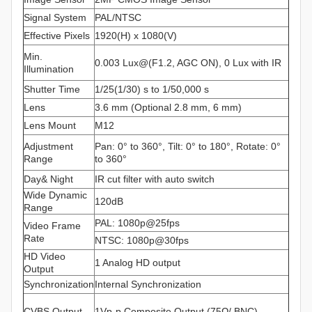
Signal System
PAL/NTSC
Effective Pixels
1920(H) x 1080(V)
Min.
0.003 Lux@(F1.2, AGC ON), 0 Lux with IR
Illumination
Shutter Time
1/25(1/30) s to 1/50,000 s
Lens
3.6 mm (Optional 2.8 mm, 6 mm)
Lens Mount
M12
Adjustment
Pan: 0° to 360°, Tilt: 0° to 180°, Rotate: 0°
Range
to 360°
Day& Night
IR cut filter with auto switch
Wide Dynamic
120dB
Range
PAL: 1080p@25fps
Video Frame
Rate
NTSC: 1080p@30fps
HD Video
1 Analog HD output
Output
Synchronization
Internal Synchronization
CVBS Output
1Vp-p Composite Output (75Ω/ BNC)