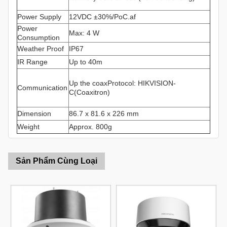
Power Supply
12VDC ±30%/PoC.af
Power
Max: 4 W
Consumption
Weather Proof
IP67
IR Range
Up to 40m
Up the coaxProtocol: HIKVISION-
Communication
C(Coaxitron)
Dimension
86.7 x 81.6 x 226 mm
Weight
Approx. 800g
Sản Phẩm Cùng Loại